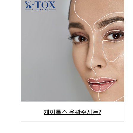
케이톡스 윤곽주사는?