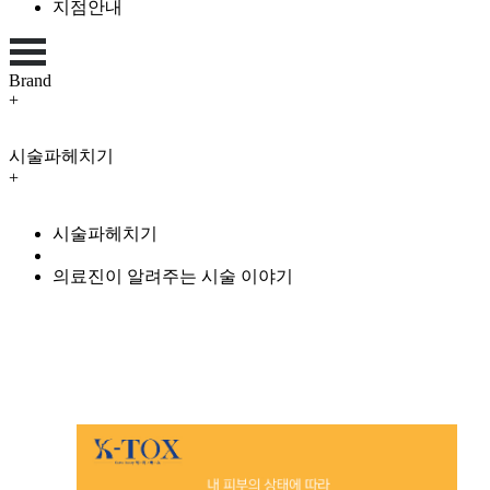
지점안내
Brand
+
Brand
시술파헤치기
Signature
Event
+
Contact
Reservation
병원소개
시술파헤치기
日本語
의료진소개
오시는 길
의료진이 알려주는 시술 이야기
장비소개
학술.대외활동
시술파헤치기
뉴스.칼럼