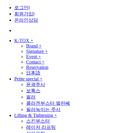
로그인
l
회원가입
l
온라인상담
K-TOX
+
Brand
+
Signature
+
Event
+
Contact
+
Reservation
日本語
Petite special
+
윤곽주사
보톡스
필러
콜라겐부스터 엘란쎄
필러녹이는 주사
Lifting & Tightening
+
스킨부스터
레이저 리프팅