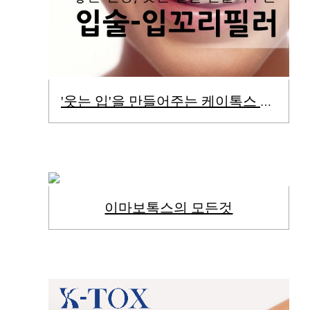
'웃는 입'을 만들어주는 케이톡스 입술필러&입꼬리필러
이마보톡스의 모든것