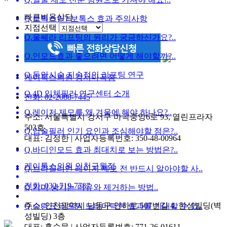
빠른비용상담
Q.
보톡스란? 보톡스 효과 주의사항
지점선택
Q.
울쎄라 리프팅의 원리가 궁금하신가요?..
Q.
인모드효과 좋으려면 어떻게 해야할까?..
Q.
동안시술 지속적인 리프팅 연구
케이톡스의원 강서마곡점
Q.
4D 입체필러 연구센터 소개
전화: 02-2088-7445
Q.
레이저 제모를 왜 겨울에 해야 하나요?..
주소: 서울특별시 강서구 마곡중앙6로 93, 열린프라자
503호
Q.
입술필러 인기 요인과 조심해야할 점은?..
대표: 김정한 | 사업자등록번호: 350-48-00964
Q.
바디인모드 효과 최대치로 보는 방법은?..
케이톡스의원 인천구월점
Q.
브라질리언 레이저 제모 전 반드시 알아야할 사..
전화: 032-719-7787
Q.
기미 생기는 이유와 제거하는 방법..
주소: 인천광역시 남동구 인하로 507번길 4, 한성빌딩(벽
Q.
슈링크 리프팅 드라마틱한 효과를 기대할 수 있..
성빌딩) 3층
대표: 홍순묵 | 사업자등록번호: 771-26-01611