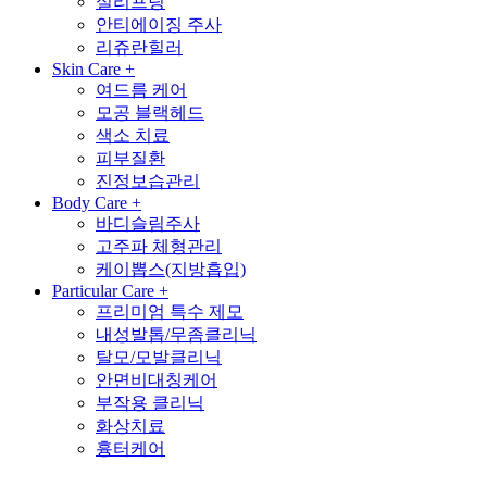
실리프팅
안티에이징 주사
리쥬란힐러
Skin Care
+
여드름 케어
모공 블랙헤드
색소 치료
피부질환
진정보습관리
Body Care
+
바디슬림주사
고주파 체형관리
케이뽑스(지방흡입)
Particular Care
+
프리미엄 특수 제모
내성발톱/무좀클리닉
탈모/모발클리닉
안면비대칭케어
부작용 클리닉
화상치료
흉터케어