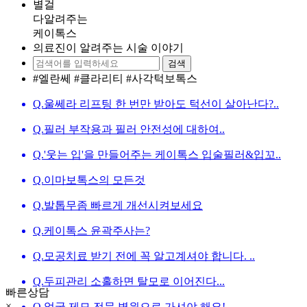
별
걸
다
알려주는
케
이톡스
의료진이 알려주는 시술 이야기
검색
#엘란쎄
#클라리티
#사각턱보톡스
Q.
울쎄라 리프팅 한 번만 받아도 턱선이 살아난다?..
Q.
필러 부작용과 필러 안전성에 대하여..
Q.
'웃는 입'을 만들어주는 케이톡스 입술필러&입꼬..
Q.
이마보톡스의 모든것
Q.
발톱무좀 빠르게 개선시켜보세요
Q.
케이톡스 윤곽주사는?
Q.
모공치료 받기 전에 꼭 알고계셔야 합니다. ..
Q.
두피관리 소홀하면 탈모로 이어진다...
빠른상담
×
Q.
얼굴 제모 전문 병원으로 가셔야 해요!..