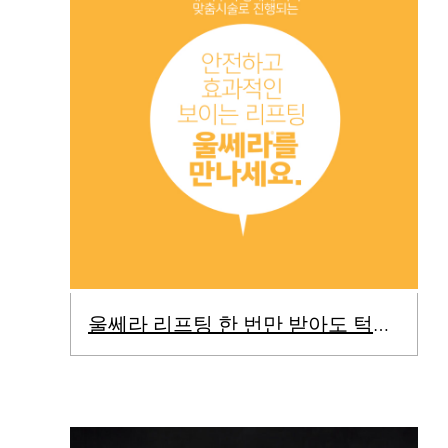
울쎄라 리프팅 한 번만 받아도 턱선이 살아난다?