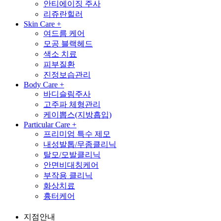
안티에이징 주사
리쥬란힐러
Skin Care
+
여드름 케어
모공 블랙헤드
색소 치료
피부질환
진정보습관리
Body Care
+
바디슬림주사
고주파 체형관리
케이뽑스(지방흡입)
Particular Care
+
프리미엄 특수 제모
내성발톱/무좀클리닉
탈모/모발클리닉
안면비대칭케어
부작용 클리닉
화상치료
흉터케어
지점안내