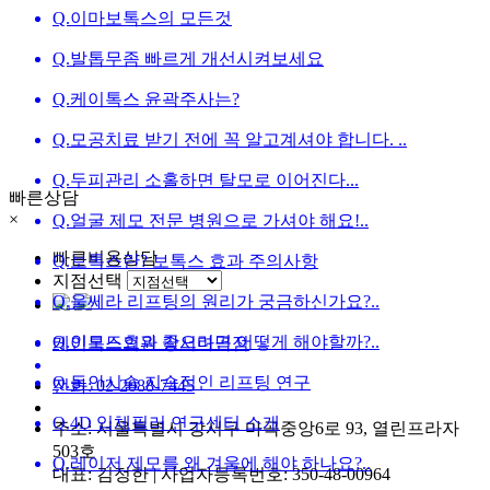
Q.
이마보톡스의 모든것
Q.
발톱무좀 빠르게 개선시켜보세요
Q.
케이톡스 윤곽주사는?
Q.
모공치료 받기 전에 꼭 알고계셔야 합니다. ..
Q.
두피관리 소홀하면 탈모로 이어진다...
빠른상담
×
Q.
얼굴 제모 전문 병원으로 가셔야 해요!..
빠른비용상담
Q.
보톡스란? 보톡스 효과 주의사항
지점선택
Q.
울쎄라 리프팅의 원리가 궁금하신가요?..
Q.
인모드효과 좋으려면 어떻게 해야할까?..
케이톡스의원 강서마곡점
Q.
동안시술 지속적인 리프팅 연구
전화: 02-2088-7445
Q.
4D 입체필러 연구센터 소개
주소: 서울특별시 강서구 마곡중앙6로 93, 열린프라자
503호
Q.
레이저 제모를 왜 겨울에 해야 하나요?..
대표: 김정한 | 사업자등록번호: 350-48-00964