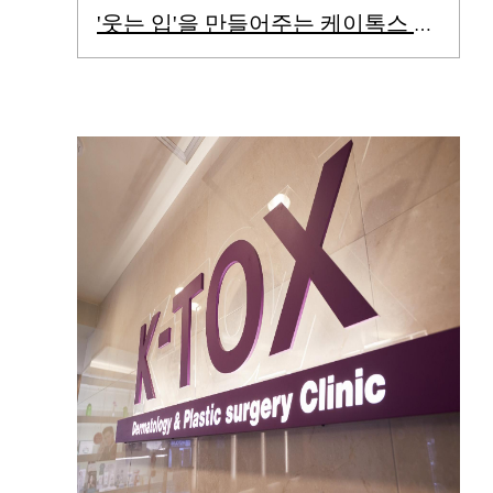
'웃는 입'을 만들어주는 케이톡스 입술필러&입꼬리필러