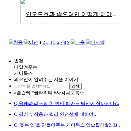
인모드효과 좋으려면 어떻게 해야할까?
1
2
3
4
5
6
7
8
9
별
걸
다
알려주는
케
이톡스
의료진이 알려주는 시술 이야기
검색
#엘란쎄
#클라리티
#사각턱보톡스
Q.
울쎄라 리프팅 한 번만 받아도 턱선이 살아난다?..
Q.
필러 부작용과 필러 안전성에 대하여..
Q.
'웃는 입'을 만들어주는 케이톡스 입술필러&입꼬..