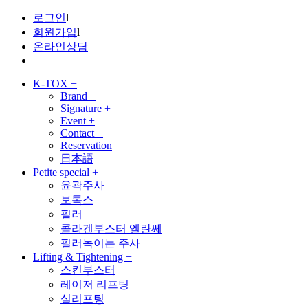
로그인
l
회원가입
l
온라인상담
K-TOX
+
Brand
+
Signature
+
Event
+
Contact
+
Reservation
日本語
Petite special
+
윤곽주사
보톡스
필러
콜라겐부스터 엘란쎄
필러녹이는 주사
Lifting & Tightening
+
스킨부스터
레이저 리프팅
실리프팅