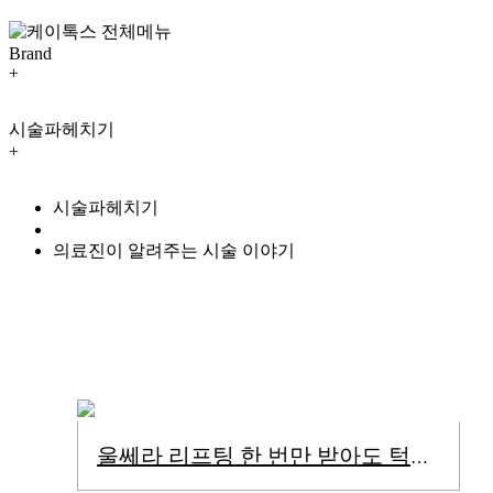
Brand
+
Brand
시술파헤치기
Signature
Event
+
Contact
Reservation
병원소개
시술파헤치기
日本語
의료진소개
오시는 길
의료진이 알려주는 시술 이야기
장비소개
학술.대외활동
시술파헤치기
뉴스.칼럼
울쎄라 리프팅 한 번만 받아도 턱선이 살아난다?