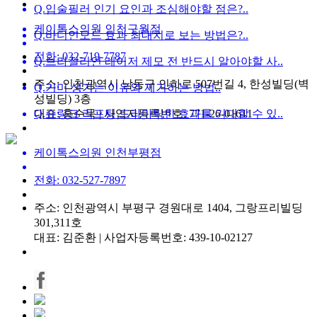
Q.
입술필러 인기 요인과 조심해야할 점은?..
케이톡스의원 인천구월점
Q.
바디인모드 효과 최대치로 보는 방법은?..
전화: 032-719-7787
Q.
브라질리언 레이저 제모 전 반드시 알아야할 사..
주소: 인천광역시 남동구 인하로 507번길 4, 한성빌딩(벽
Q.
기미 생기는 이유와 제거하는 방법..
성빌딩) 3층
Q.
대표: 홍순묵 | 사업자등록번호: 771-26-01611
슈링크 리프팅 드라마틱한 효과를 기대할 수 있..
케이톡스의원 인천부평점
전화: 032-527-7897
주소: 인천광역시 부평구 경원대로 1404, 그랑프리빌딩
301,311호
대표: 김준환 | 사업자등록번호: 439-10-02127