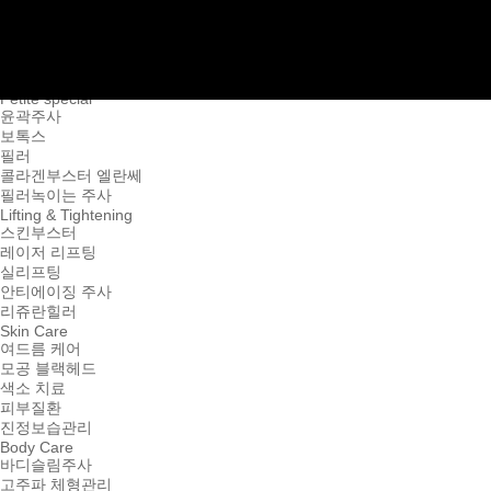
상담신청
가맹점문의
직원모집
Reservation
日本語
Petite special
윤곽주사
보톡스
필러
콜라겐부스터 엘란쎄
필러녹이는 주사
Lifting & Tightening
스킨부스터
레이저 리프팅
실리프팅
안티에이징 주사
리쥬란힐러
Skin Care
여드름 케어
모공 블랙헤드
색소 치료
피부질환
진정보습관리
Body Care
바디슬림주사
고주파 체형관리