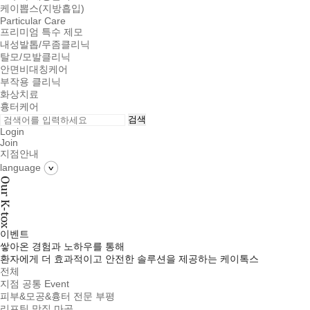
케이뽑스(지방흡입)
Particular Care
프리미엄 특수 제모
내성발톱/무좀클리닉
탈모/모발클리닉
안면비대칭케어
부작용 클리닉
화상치료
흉터케어
검색
Login
Join
지점안내
language
이벤트
쌓아온 경험과 노하우를 통해
환자에게 더 효과적이고 안전한 솔루션을 제공하는 케이톡스
전체
지점 공통 Event
피부&모공&흉터 전문 부평
리프팅 맛집 마곡