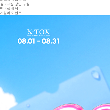
실리프팅 장인 구월
멤버십 혜택
게릴라 이벤트